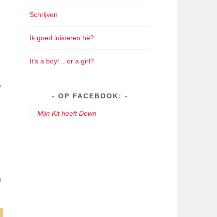
Schrijven
Ik goed luisteren hè?
It’s a boy! .. or a girl?
e
OP FACEBOOK:
Mijn Kit heeft Down
n