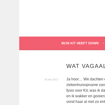
Spring
naar
inhoud
MIJN KIT HEEFT DOWN
WAT VAGAA
Ja hoor… We dachten e
16 juni 2012
ziekenhuisopname van 
fysio voor Kit, was ik
en ik wakker en gooien z
vond haar al niet zo en