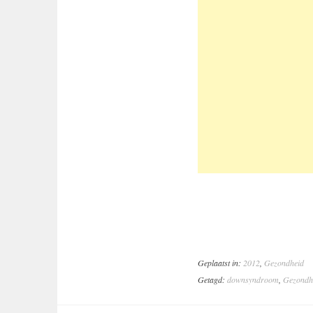
Geplaatst in:
2012
,
Gezondheid
Getagd:
downsyndroom
,
Gezondh