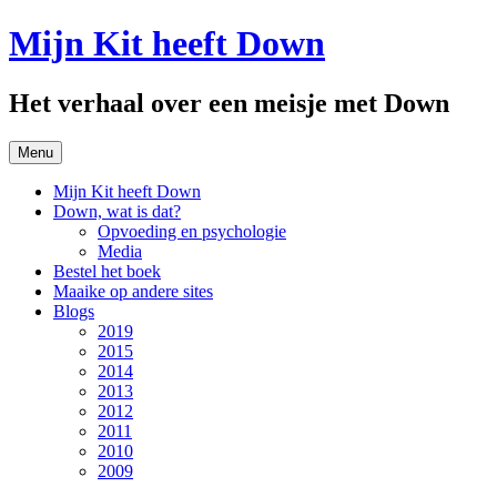
Spring
Mijn Kit heeft Down
naar
inhoud
Het verhaal over een meisje met Down
Menu
Mijn Kit heeft Down
Down, wat is dat?
Opvoeding en psychologie
Media
Bestel het boek
Maaike op andere sites
Blogs
2019
2015
2014
2013
2012
2011
2010
2009