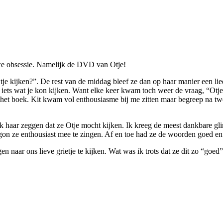
uwe obsessie. Namelijk de DVD van Otje!
e kijken?”. De rest van de middag bleef ze dan op haar manier een lie
aar iets wat je kon kijken. Want elke keer kwam toch weer de vraag, “Otj
 het boek. Kit kwam vol enthousiasme bij me zitten maar begreep na tw
haar zeggen dat ze Otje mocht kijken. Ik kreeg de meest dankbare gliml
 begon ze enthousiast mee te zingen. Af en toe had ze de woorden goed e
en naar ons lieve grietje te kijken. Wat was ik trots dat ze dit zo “go