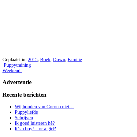
Geplaatst in:
2015
,
Boek
,
Down
,
Familie
Berichtnavigatie
Puppytraining
Weekend
Advertentie
Recente berichten
Wij houden van Corona niet…
Puppyliefde
Schrijven
Ik goed luisteren hè?
It’s a boy! .. or a girl?