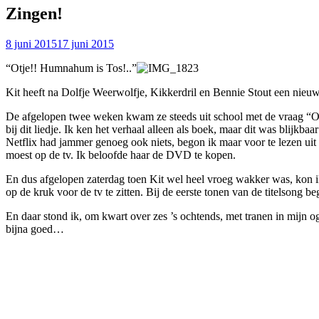
Zingen!
8 juni 2015
17 juni 2015
“Otje!! Humnahum is Tos!..”
Kit heeft na Dolfje Weerwolfje, Kikkerdril en Bennie Stout een nie
De afgelopen twee weken kwam ze steeds uit school met de vraag “Otj
bij dit liedje. Ik ken het verhaal alleen als boek, maar dit was blijkb
Netflix had jammer genoeg ook niets, begon ik maar voor te lezen uit
moest op de tv. Ik beloofde haar de DVD te kopen.
En dus afgelopen zaterdag toen Kit wel heel vroeg wakker was, kon ik 
op de kruk voor de tv te zitten. Bij de eerste tonen van de titelsong
En daar stond ik, om kwart over zes ’s ochtends, met tranen in mijn og
bijna goed…