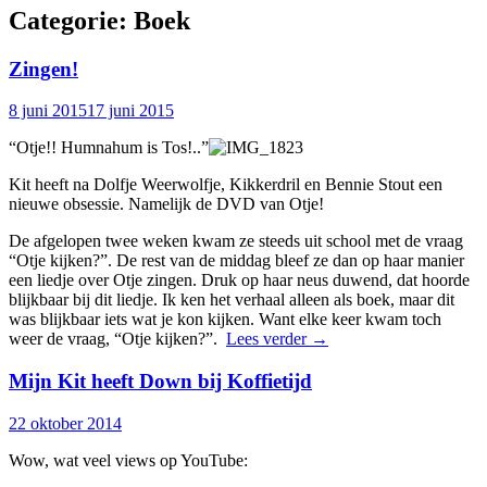
Categorie:
Boek
Zingen!
8 juni 2015
17 juni 2015
“Otje!! Humnahum is Tos!..”
Kit heeft na Dolfje Weerwolfje, Kikkerdril en Bennie Stout een
nieuwe obsessie. Namelijk de DVD van Otje!
De afgelopen twee weken kwam ze steeds uit school met de vraag
“Otje kijken?”. De rest van de middag bleef ze dan op haar manier
een liedje over Otje zingen. Druk op haar neus duwend, dat hoorde
blijkbaar bij dit liedje. Ik ken het verhaal alleen als boek, maar dit
was blijkbaar iets wat je kon kijken. Want elke keer kwam toch
weer de vraag, “Otje kijken?”.
Lees verder
→
Mijn Kit heeft Down bij Koffietijd
22 oktober 2014
Wow, wat veel views op YouTube: