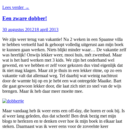
Lees verder
→
Een zware dobber!
30 augustus 2012
18 april 2013
We zijn weer terug van vakantie! Na 2 weken in een Spaanse villa
te hebben vertoefd had ik gehoopt volledig uitgerust aan mijn boek
te kunnen gaan werken. Niets blijkt minder waar… De vakantie zelf
was heerlijk! Onwijs lekker weer, mooi huis, mét zwembad. Maar
wat is het hard werken met 3 kids. We zijn het onderhand wel
gewend, en we hebben er zelf voor gekozen dus vind eigenlijk dat
ik niet mag klagen. Maar zit je thuis in een lekker ritme, op zo een
vakantie valt dat allemaal weg. Tel daarbij wat weinig nachtrust
door de warmte bij op en je hebt een wat ontregelde Maaike. Bart
die gaat gewoon lekker door, die laat zich niet zo snel van de wijs
brengen. Maar ik heb daar meer moeite mee.
Maar vandaag heb ik weer eens een off-day, die horen er ook bij. Is
al weer lang geleden, dus dat scheelt! Ben druk bezig met mijn
blogs te herlezen en te denken over hoe ik mijn boek in elkaar laat
steken. Daarnaast was ik weer eens voor de zoveelste keer