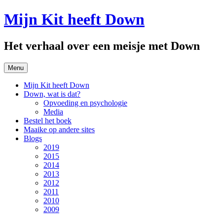
Spring
Mijn Kit heeft Down
naar
inhoud
Het verhaal over een meisje met Down
Menu
Mijn Kit heeft Down
Down, wat is dat?
Opvoeding en psychologie
Media
Bestel het boek
Maaike op andere sites
Blogs
2019
2015
2014
2013
2012
2011
2010
2009