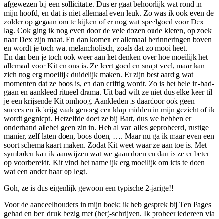
afgewezen bij een sollicitatie. Dus er gaat behoorlijk wat rond in
mijn hoofd, en dat is niet allemaal even leuk. Zo was ik ook even de
zolder op gegaan om te kijken of er nog wat speelgoed voor Dex
lag. Ook ging ik nog even door de vele dozen oude kleren, op zoek
naar Dex zijn maat. En dan komen er allemaal herinneringen boven
en wordt je toch wat melancholisch, zoals dat zo mooi heet.
En dan ben je toch ook weer aan het denken over hoe moeilijk het
allemaal voor Kit en ons is. Ze leert goed en snapt veel, maar kan
zich nog erg moeilijk duidelijk maken. Er zijn best aardig wat
momenten dat ze boos is, en dan driftig wordt. Zo is het hele in-bad-
gaan en aankleed ritueel drama. Uit bad wilt ze niet dus elke keer til
je een krijsende Kit omhoog. Aankleden is daardoor ook geen
succes en ik krijg vaak genoeg een klap midden in mijn gezicht of ik
wordt gegniept. Hetzelfde doet ze bij Bart, dus we hebben er
onderhand allebei geen zin in. Heb al van alles geprobeerd, rustige
manier, zelf laten doen, boos doen, …. Maar nu ga ik maar even een
soort schema kaart maken. Zodat Kit weet waar ze aan toe is. Met
symbolen kan ik aanwijzen wat we gaan doen en dan is ze er beter
op voorbereidt. Kit vind het namelijk erg moeilijk om iets te doen
wat een ander haar op legt.
Goh, ze is dus eigenlijk gewoon een typische 2-jarige!!
Voor de aandeelhouders in mijn boek: ik heb gesprek bij Ten Pages
gehad en ben druk bezig met (her)-schrijven. Ik probeer iedereen via