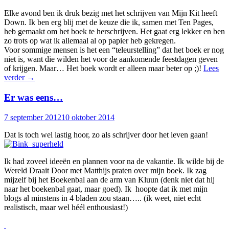
Elke avond ben ik druk bezig met het schrijven van Mijn Kit heeft
Down. Ik ben erg blij met de keuze die ik, samen met Ten Pages,
heb gemaakt om het boek te herschrijven. Het gaat erg lekker en ben
zo trots op wat ik allemaal al op papier heb gekregen.
Voor sommige mensen is het een “teleurstelling” dat het boek er nog
niet is, want die wilden het voor de aankomende feestdagen geven
of krijgen. Maar… Het boek wordt er alleen maar beter op ;)!
Lees
verder
→
Er was eens…
7 september 2012
10 oktober 2014
Dat is toch wel lastig hoor, zo als schrijver door het leven gaan!
Ik had zoveel ideeën en plannen voor na de vakantie. Ik wilde bij de
Wereld Draait Door met Matthijs praten over mijn boek. Ik zag
mijzelf bij het Boekenbal aan de arm van Kluun (denk niet dat hij
naar het boekenbal gaat, maar goed). Ik hoopte dat ik met mijn
blogs al minstens in 4 bladen zou staan….. (ik weet, niet echt
realistisch, maar wel héél enthousiast!)