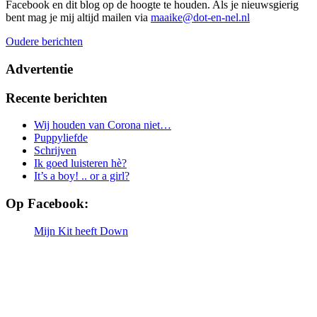
Facebook en dit blog op de hoogte te houden. Als je nieuwsgierig
bent mag je mij altijd mailen via
maaike@dot-en-nel.nl
Berichtennavigatie
Oudere berichten
Advertentie
Recente berichten
Wij houden van Corona niet…
Puppyliefde
Schrijven
Ik goed luisteren hè?
It’s a boy! .. or a girl?
Op Facebook:
Mijn Kit heeft Down