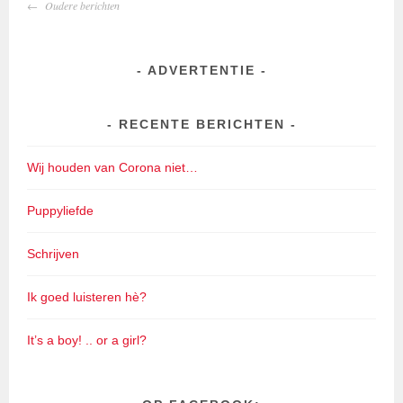
BERICHTENNAVIGATIE
Oudere berichten
ADVERTENTIE
RECENTE BERICHTEN
Wij houden van Corona niet…
Puppyliefde
Schrijven
Ik goed luisteren hè?
It’s a boy! .. or a girl?