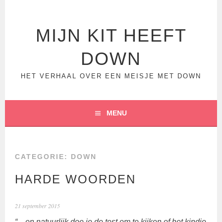
Spring
naar
inhoud
MIJN KIT HEEFT
DOWN
HET VERHAAL OVER EEN MEISJE MET DOWN
MENU
CATEGORIE:
DOWN
HARDE WOORDEN
21 september 2015
“…en natuurlijk doe je de test om te kijken of het kindje