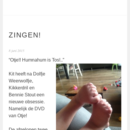
ZINGEN!
8 juni 2015
“Otje!! Humnahum is Tos!..”
Kit heeft na Dolfje
Weerwolfje,
Kikkerdril en
Bennie Stout een
nieuwe obsessie.
Namelijk de DVD
van Otje!
De afgelopen twee