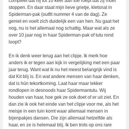
compleet dat hij tot 10 keer aan toe roept dat zij moet
stoppen. En daar staat mijn lieve grietje, kletsnat in
Spiderman-pak (outfit nummer 4 van de dag). Ze
geniet en voelt zich duidelijk een van hen. Nu gaat het
nog, nu is het allemaal nog schattig. Maar wat als ze
over 10 jaar nog in haar Spiderman-pak of tutu rond
loopt?
En ik denk weer terug aan het clipje. Ik merk hoe
anders ik er tegen aan kijk in vergelijking met een paar
jaar terug. Want wat ik nu het meest belangrijk vind is
dat Kit blij is. En wat andere mensen van haar denken,
dat is hún tekortkoming. Laat haar maar lekker
rondlopen in desnoods haar Spidermantutu. Wij
houden van haar, hoe gek ze ook doet of er uit ziet. En
dan zie ik ook het einde van het clipje voor me, als het
meisje in een tuin komt waar allemaal mensen in
bijenpakjes dansen. Die zijn allemaal hetzelfde als
haar, en ze is helemaal blij. Ik ben trots op ons rare