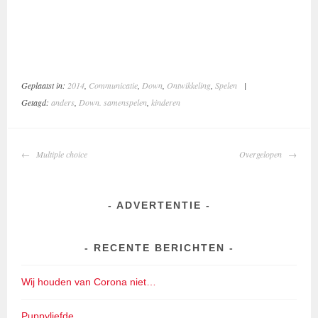
Geplaatst in:
2014
,
Communicatie
,
Down
,
Ontwikkeling
,
Spelen
|
Getagd:
anders
,
Down. samenspelen
,
kinderen
BERICHTNAVIGATIE
Multiple choice
Overgelopen
ADVERTENTIE
RECENTE BERICHTEN
Wij houden van Corona niet…
Puppyliefde