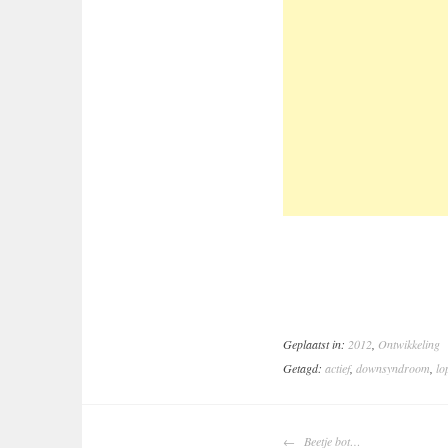
Geplaatst in:
2012
,
Ontwikkeling
Getagd:
actief
,
downsyndroom
,
lo
BERICHTNAV
Beetje bot…