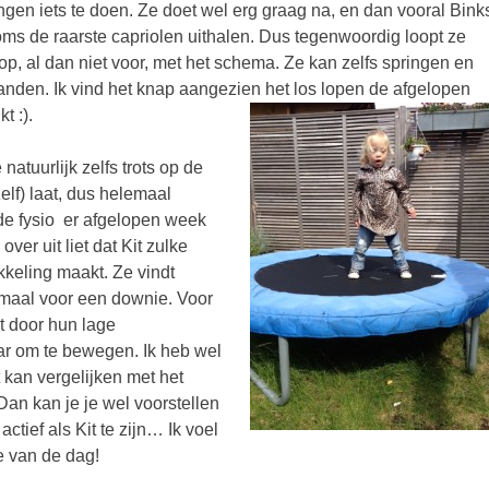
wingen iets te doen. Ze doet wel erg graag na, en dan vooral Bink
oms de raarste capriolen uithalen. Dus tegenwoordig loopt ze
op, al dan niet voor, met het schema. Ze kan zelfs springen en
anden. Ik vind het knap aangezien het los lopen de afgelopen
t :).
natuurlijk zelfs trots op de
elf) laat, dus helemaal
ot de fysio er afgelopen week
over uit liet dat Kit zulke
kkeling maakt. Ze vindt
lemaal voor een downie. Voor
t door hun lage
ar om te bewegen. Ik heb wel
 kan vergelijken met het
an kan je je wel voorstellen
ctief als Kit te zijn… Ik voel
e van de dag!