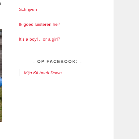
s
Schrijven
Ik goed luisteren hè?
It’s a boy! .. or a girl?
OP FACEBOOK:
Mijn Kit heeft Down