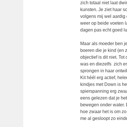
zich totaal niet laat d
kunsten. Je ziet haar s
volgens mij wel aardig 
weer op beide voeten l
dagen pas echt goed luk
Maar als moeder ben je 
boeren die je kind (en z
objectief is dit niet. T
was en diezelfs zich er 
sprongen in haar ontwi
Kit héél erg actief, he
kindjes met Down is he
spierspanning erg zwa
eens gelezen dat je het
bewegen onder water. D
hoe zwaar het is om zo a
me al gesloopt zo eind