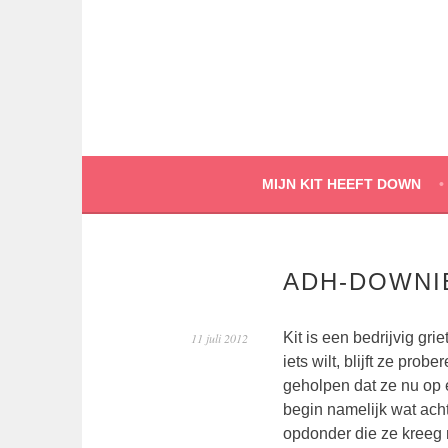
Spring
naar
inhoud
MIJN KIT HEEFT DOWN
ADH-DOWNI
Kit is een bedrijvig grie
11 juli 2012
iets wilt, blijft ze prob
geholpen dat ze nu op 
begin namelijk wat ach
opdonder die ze kreeg m