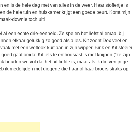
n en is de hele dag met van alles in de weer. Haar stoffertje is
en de hele tuin en huiskamer krijgt een goede beurt. Komt mijn
aak-downie toch uit!
l al een echte drie-eenheid. Ze spelen het liefst allemaal bij
unnen elkaar gelukkig zo goed als alles. Kit zoent Dex veel en
aak met een wetlook-kuif aan in zijn wipper. Bink en Kit stoeie
n goed gaat omdat Kit iets te enthousiast is met knijpen (“ze zijn
nk houden we vol dat het uit liefde is, maar als ik die venijnige
heb ik medelijden met diegene die haar of haar broers straks op