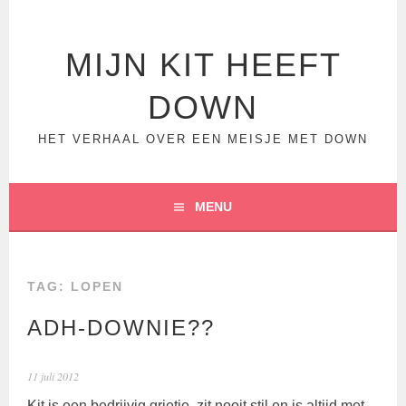
Spring
naar
inhoud
MIJN KIT HEEFT
DOWN
HET VERHAAL OVER EEN MEISJE MET DOWN
MENU
TAG:
LOPEN
ADH-DOWNIE??
11 juli 2012
Kit is een bedrijvig grietje, zit nooit stil en is altijd met