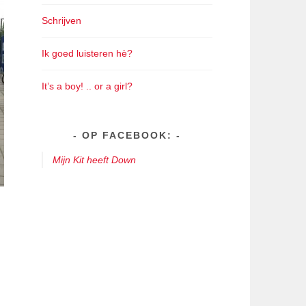
Schrijven
Ik goed luisteren hè?
It’s a boy! .. or a girl?
OP FACEBOOK:
Mijn Kit heeft Down