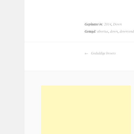
Geplaatst in:
2014
,
Down
Getagd:
abortus
,
down
,
downysn
BERICHTNAV
Geduldige broers