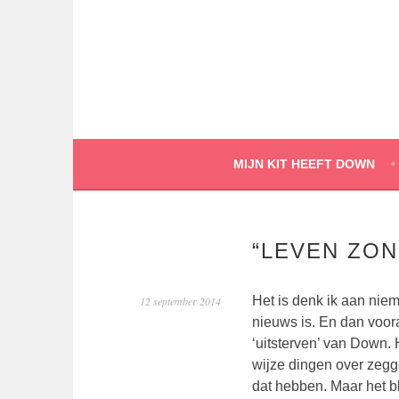
Spring
naar
inhoud
MIJN KIT HEEFT DOWN
“LEVEN ZON
Het is denk ik aan niem
12 september 2014
nieuws is. En dan voora
‘uitsterven’ van Down. 
wijze dingen over zegg
dat hebben. Maar het bl