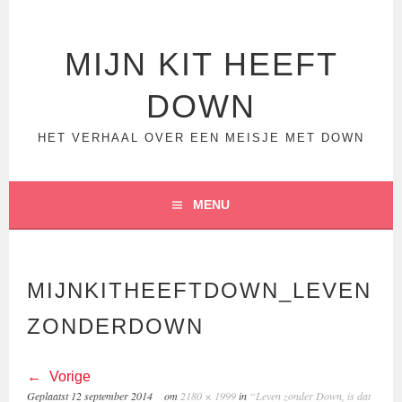
Spring
naar
inhoud
MIJN KIT HEEFT
DOWN
HET VERHAAL OVER EEN MEISJE MET DOWN
MENU
MIJNKITHEEFTDOWN_LEVEN
ZONDERDOWN
Vorige
Geplaatst
12 september 2014
om
2180 × 1999
in
“Leven zonder Down, is dat