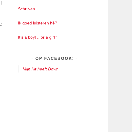
t
Schrijven
Ik goed luisteren hè?
:
It’s a boy! .. or a girl?
OP FACEBOOK:
Mijn Kit heeft Down