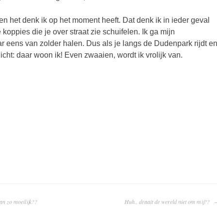
een het denk ik op het moment heeft. Dat denk ik in ieder geval
 koppies die je over straat zie schuifelen. Ik ga mijn
r eens van zolder halen. Dus als je langs de Dudenpark rijdt e
 licht: daar woon ik! Even zwaaien, wordt ik vrolijk van.
IGATIE
n zo moeilijk??
Huh.. draait de wereld niet om mij??