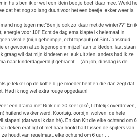
r in huis ben ik er wel een klein beetje boel klaar mee. Werkt he
ee dat het nog zo lang duurt voor het een beetje lekker weer is.
emand nog tegen me:”Ben je ook zo klaar met de winter??” En ik
, energie voor 10!” Echt de dag erna klapte ik helemaal in
 geen visolie (mijn geheimpje, echt topspul!) of Sint Janskruid
ie er gewoon al zo tegenop om mijzelf aan te kleden, laat staan
ik graag wil dat mijn kinderen er leuk uit zien, anders had ik ze
a naar kinderdagverblijf gebracht… (Ah joh, dinsdag is de
als je lekker op de koffie bij je moeder bent en die dan zegt dat
ziet. Had ik nog wel extra rouge opgedaan!
er een drama met Bink die 30 keer (oké, lichtelijk overdreven,
ijn) huilend wakker werd. Koortsig, oorpijn, wolven, de hele
l slapen! (dat was ik dan hè). En dan Kit die elke ochtend om 6
ar deken eraf ligt of met haar hoofd half tussen de spijlers van
g, ze houdt van regelmaat, elke ochtend om 6 uur….