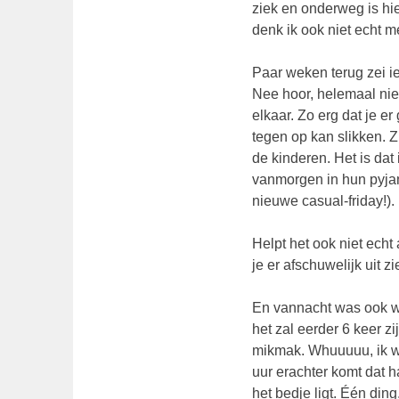
ziek en onderweg is hie
denk ik ook niet echt m
Paar weken terug zei i
Nee hoor, helemaal niet
elkaar. Zo erg dat je er
tegen op kan slikken. Z
de kinderen. Het is dat 
vanmorgen in hun pyjam
nieuwe casual-friday!).
Helpt het ook niet echt 
je er afschuwelijk uit 
En vannacht was ook we
het zal eerder 6 keer z
mikmak. Whuuuuu, ik wi
uur erachter komt dat ha
het bedje ligt. Één din