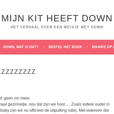
MIJN KIT HEEFT DOWN
HET VERHAAL OVER EEN MEISJE MET DOWN
DOWN, WAT IS DAT?
BESTEL HET BOEK
MAAIKE OP 
ZZZZZZZZZ
f, geen zin meer.
maal gezinnetje, nou dat zijn we hoor…. Zoals iedere ouder in
baby zijn we nu officieel de uitputting nabij. Met iedereen die