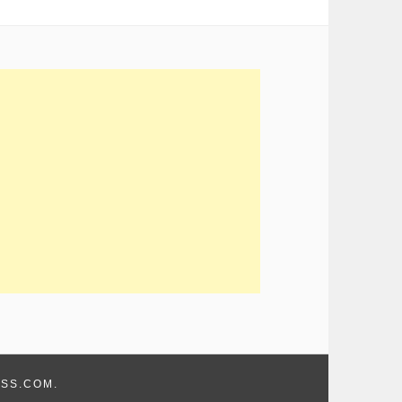
SS.COM
.