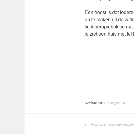
Een troost is dat ieder
op te maken uit de witte
lichttherapiebakkie maa
je ziet een huis met fel
Geplaatst in:
Uncategorized
BERICHTNAV
Waarom is vroeg naar bed gaa