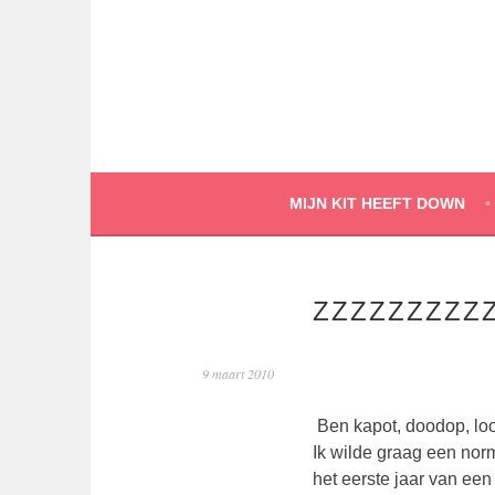
Spring
naar
inhoud
MIJN KIT HEEFT DOWN
ZZZZZZZZZ
9 maart 2010
Ben kapot, doodop, loo
Ik wilde graag een nor
het eerste jaar van een 