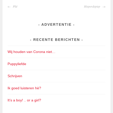
BERICHTNAVIGATIE
Plié
Hieperdepiep
ADVERTENTIE
RECENTE BERICHTEN
Wij houden van Corona niet…
Puppyliefde
Schrijven
Ik goed luisteren hè?
It’s a boy! .. or a girl?