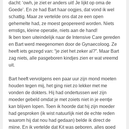
dacht: ‘owh, je ziet er anders uit! Je lijkt op oma de
Goede’. En ze had Bart haar oogjes, dat vond ik wel
schattig. Maar ze vertelde ons dat ze een open
gehemelte had, ze moest geopereerd worden. Niets
ernstigs, kleine operatie, niets aan de hand!
Ik ben toen uiteindelijk naar de Intensive Care gereden
en Bart werd meegenomen door de Gynaecoloog. Ze
heeft iets gezegd van: “je ziet het zeker al?”. Maar Bart
zag niets, alle pasgeboren kindjes zien er wat vreemd
uit.
Bart heeft vervolgens een paar uur zijn mond moeten
houden tegen mij, het ging niet zo lekker met me
vonden de dokters. Hij had ondertussen wel zijn
moeder gebeld omdat je met zoiets niet in je eentje
kan blijven lopen. Toen ik hoorde dat hij zijn moeder
had gesproken (ik wist natuurlijk niet de echte reden
waarom hij dat nou had gedaan) belde ik direct de
mijne. En ik vertelde dat Kit was geboren, alles goed