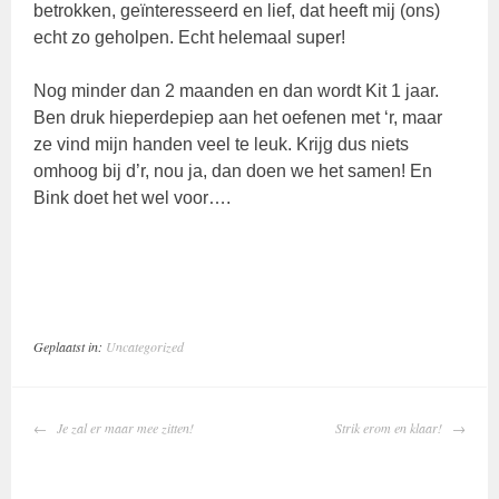
betrokken, geïnteresseerd en lief, dat heeft mij (ons)
echt zo geholpen. Echt helemaal super!
Nog minder dan 2 maanden en dan wordt Kit 1 jaar.
Ben druk hieperdepiep aan het oefenen met ‘r, maar
ze vind mijn handen veel te leuk. Krijg dus niets
omhoog bij d’r, nou ja, dan doen we het samen! En
Bink doet het wel voor….
Geplaatst in:
Uncategorized
BERICHTNAVIGATIE
Je zal er maar mee zitten!
Strik erom en klaar!