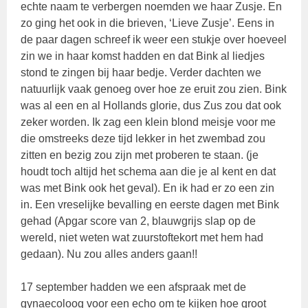
echte naam te verbergen noemden we haar Zusje. En
zo ging het ook in die brieven, ‘Lieve Zusje’. Eens in
de paar dagen schreef ik weer een stukje over hoeveel
zin we in haar komst hadden en dat Bink al liedjes
stond te zingen bij haar bedje. Verder dachten we
natuurlijk vaak genoeg over hoe ze eruit zou zien. Bink
was al een en al Hollands glorie, dus Zus zou dat ook
zeker worden. Ik zag een klein blond meisje voor me
die omstreeks deze tijd lekker in het zwembad zou
zitten en bezig zou zijn met proberen te staan. (je
houdt toch altijd het schema aan die je al kent en dat
was met Bink ook het geval). En ik had er zo een zin
in. Een vreselijke bevalling en eerste dagen met Bink
gehad (Apgar score van 2, blauwgrijs slap op de
wereld, niet weten wat zuurstoftekort met hem had
gedaan). Nu zou alles anders gaan!!
17 september hadden we een afspraak met de
gynaecoloog voor een echo om te kijken hoe groot