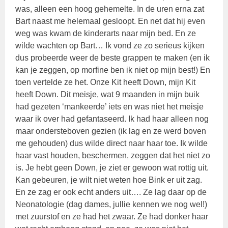
was, alleen een hoog gehemelte. In de uren erna zat
Bart naast me helemaal gesloopt. En net dat hij even
weg was kwam de kinderarts naar mijn bed. En ze
wilde wachten op Bart… Ik vond ze zo serieus kijken
dus probeerde weer de beste grappen te maken (en ik
kan je zeggen, op morfine ben ik niet op mijn best!) En
toen vertelde ze het. Onze Kit heeft Down, mijn Kit
heeft Down. Dit meisje, wat 9 maanden in mijn buik
had gezeten ‘mankeerde’ iets en was niet het meisje
waar ik over had gefantaseerd. Ik had haar alleen nog
maar ondersteboven gezien (ik lag en ze werd boven
me gehouden) dus wilde direct naar haar toe. Ik wilde
haar vast houden, beschermen, zeggen dat het niet zo
is. Je hebt geen Down, je ziet er gewoon wat rottig uit.
Kan gebeuren, je wilt niet weten hoe Bink er uit zag.
En ze zag er ook echt anders uit…. Ze lag daar op de
Neonatologie (dag dames, jullie kennen we nog wel!)
met zuurstof en ze had het zwaar. Ze had donker haar