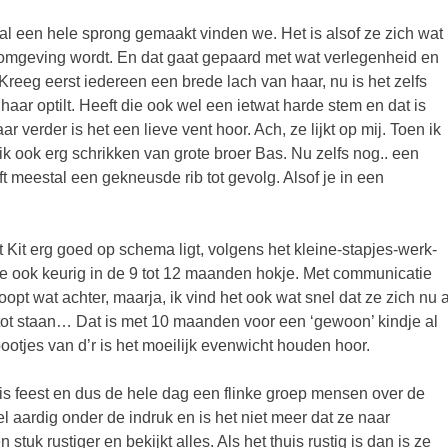
al een hele sprong gemaakt vinden we. Het is alsof ze zich wat
omgeving wordt. En dat gaat gepaard met wat verlegenheid en
d. Kreeg eerst iedereen een brede lach van haar, nu is het zelfs
haar optilt. Heeft die ook wel een ietwat harde stem en dat is
 verder is het een lieve vent hoor. Ach, ze lijkt op mij. Toen ik
k ook erg schrikken van grote broer Bas. Nu zelfs nog.. een
ft meestal een gekneusde rib tot gevolg. Alsof je in een
 Kit erg goed op schema ligt, volgens het kleine-stapjes-werk-
e ook keurig in de 9 tot 12 maanden hokje. Met communicatie
pt wat achter, maarja, ik vind het ook wat snel dat ze zich nu a
ot staan… Dat is met 10 maanden voor een ‘gewoon’ kindje al
pootjes van d’r is het moeilijk evenwicht houden hoor.
 feest en dus de hele dag een flinke groep mensen over de
el aardig onder de indruk en is het niet meer dat ze naar
 stuk rustiger en bekijkt alles. Als het thuis rustig is dan is ze