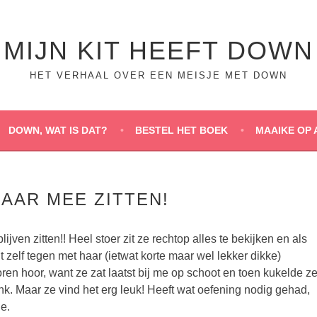
MIJN KIT HEEFT DOWN
HET VERHAAL OVER EEN MEISJE MET DOWN
DOWN, WAT IS DAT?
BESTEL HET BOEK
MAAIKE OP 
MAAR MEE ZITTEN!
 blijven zitten!! Heel stoer zit ze rechtop alles te bekijken en als
t zelf tegen met haar (ietwat korte maar wel lekker dikke)
ren hoor, want ze zat laatst bij me op schoot en toen kukelde z
nk. Maar ze vind het erg leuk! Heeft wat oefening nodig gehad,
je.