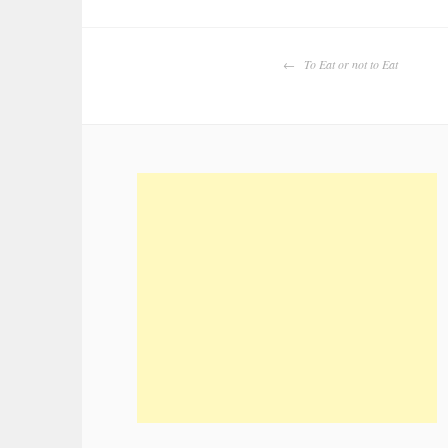
BERICHTNAV
To Eat or not to Eat