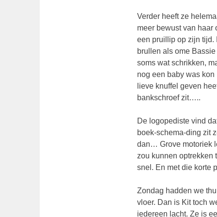
Verder heeft ze helema
meer bewust van haar 
een pruillip op zijn tij
brullen als ome Bassie 
soms wat schrikken, maar
nog een baby was kon i
lieve knuffel geven hee
bankschroef zit…..
De logopediste vind dat
boek-schema-ding zit z
dan… Grove motoriek loo
zou kunnen optrekken t
snel. En met die korte 
Zondag hadden we thuis
vloer. Dan is Kit toch w
iedereen lacht. Ze is een