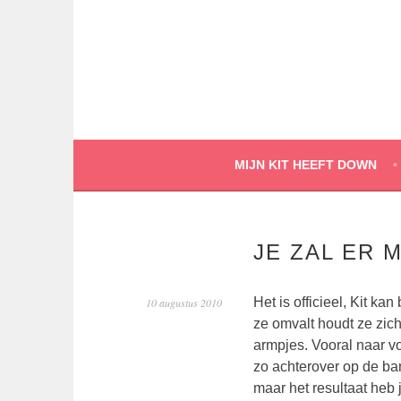
Spring
naar
inhoud
MIJN KIT HEEFT DOWN
JE ZAL ER 
Het is officieel, Kit kan
10 augustus 2010
ze omvalt houdt ze zich
armpjes. Vooral naar vo
zo achterover op de ba
maar het resultaat heb 