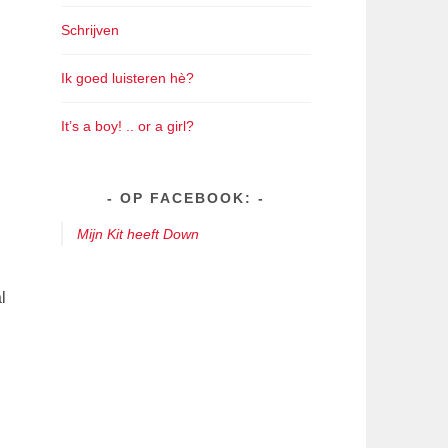
Schrijven
Ik goed luisteren hè?
It’s a boy! .. or a girl?
OP FACEBOOK:
Mijn Kit heeft Down
l