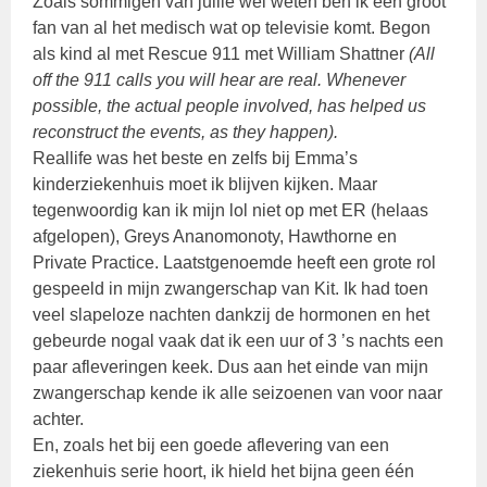
Zoals sommigen van jullie wel weten ben ik een groot
fan van al het medisch wat op televisie komt. Begon
als kind al met Rescue 911 met William Shattner
(All
off the 911 calls you will hear are real. Whenever
possible, the actual people involved, has helped us
reconstruct the events, as they happen).
Reallife was het beste en zelfs bij Emma’s
kinderziekenhuis moet ik blijven kijken. Maar
tegenwoordig kan ik mijn lol niet op met ER (helaas
afgelopen), Greys Ananomonoty, Hawthorne en
Private Practice. Laatstgenoemde heeft een grote rol
gespeeld in mijn zwangerschap van Kit. Ik had toen
veel slapeloze nachten dankzij de hormonen en het
gebeurde nogal vaak dat ik een uur of 3 ’s nachts een
paar afleveringen keek. Dus aan het einde van mijn
zwangerschap kende ik alle seizoenen van voor naar
achter.
En, zoals het bij een goede aflevering van een
ziekenhuis serie hoort, ik hield het bijna geen één