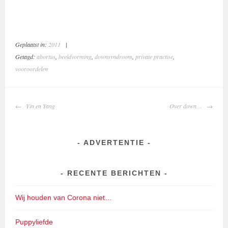
Geplaatst in:
2011
|
Getagd:
abortus
,
beeldvorming
,
downsyndroom
,
private practise
,
vooroordelen
BERICHTNAVIGATIE
Yin en Yang
Over down…
ADVERTENTIE
RECENTE BERICHTEN
Wij houden van Corona niet…
Puppyliefde