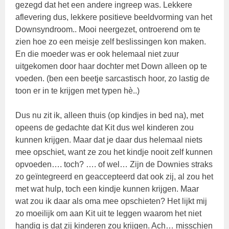
gezegd dat het een andere ingreep was. Lekkere
aflevering dus, lekkere positieve beeldvorming van het
Downsyndroom.. Mooi neergezet, ontroerend om te
zien hoe zo een meisje zelf beslissingen kon maken.
En die moeder was er ook helemaal niet zuur
uitgekomen door haar dochter met Down alleen op te
voeden. (ben een beetje sarcastisch hoor, zo lastig de
toon er in te krijgen met typen hè..)
Dus nu zit ik, alleen thuis (op kindjes in bed na), met
opeens de gedachte dat Kit dus wel kinderen zou
kunnen krijgen. Maar dat je daar dus helemaal niets
mee opschiet, want ze zou het kindje nooit zelf kunnen
opvoeden…. toch? …. of wel… Zijn de Downies straks
zo geïntegreerd en geaccepteerd dat ook zij, al zou het
met wat hulp, toch een kindje kunnen krijgen. Maar
wat zou ik daar als oma mee opschieten? Het lijkt mij
zo moeilijk om aan Kit uit te leggen waarom het niet
handig is dat zij kinderen zou krijgen. Ach… misschien