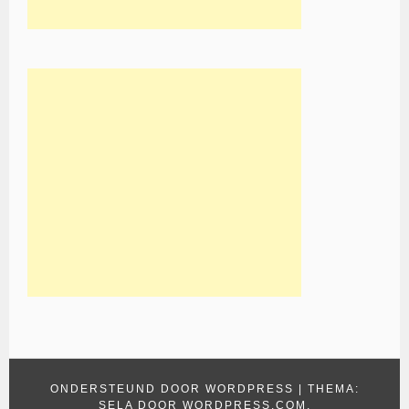
ONDERSTEUND DOOR WORDPRESS
|
THEMA:
SELA DOOR
WORDPRESS.COM
.