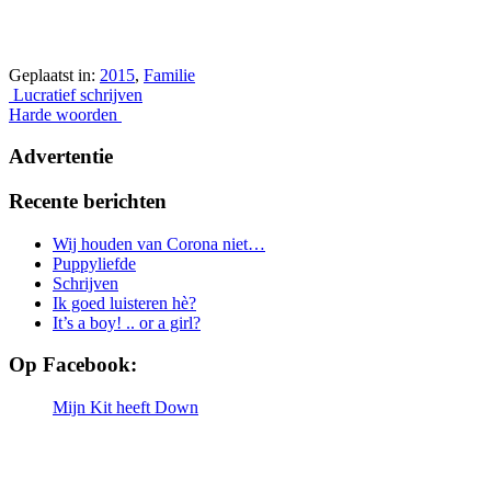
Geplaatst in:
2015
,
Familie
Berichtnavigatie
Lucratief schrijven
Harde woorden
Advertentie
Recente berichten
Wij houden van Corona niet…
Puppyliefde
Schrijven
Ik goed luisteren hè?
It’s a boy! .. or a girl?
Op Facebook:
Mijn Kit heeft Down