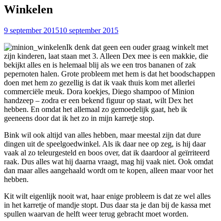
Winkelen
9 september 2015
10 september 2015
Ik denk dat geen een ouder graag winkelt met
zijn kinderen, laat staan met 3. Alleen Dex mee is een makkie, die
bekijkt alles en is helemaal blij als we een tros bananen of zak
pepernoten halen. Grote probleem met hem is dat het boodschappen
doen met hem zo gezellig is dat ik vaak thuis kom met allerlei
commerciële meuk. Dora koekjes, Diego shampoo of Minion
handzeep – zodra er een bekend figuur op staat, wilt Dex het
hebben. En omdat het allemaal zo gemoedelijk gaat, heb ik
geeneens door dat ik het zo in mijn karretje stop.
Bink wil ook altijd van alles hebben, maar meestal zijn dat dure
dingen uit de speelgoedwinkel. Als ik daar nee op zeg, is hij daar
vaak al zo teleurgesteld en boos over, dat ik daardoor al geïrriteerd
raak. Dus alles wat hij daarna vraagt, mag hij vaak niet. Ook omdat
dan maar alles aangehaald wordt om te kopen, alleen maar voor het
hebben.
Kit wilt eigenlijk nooit wat, haar enige probleem is dat ze wel alles
in het karretje of mandje stopt. Dus daar sta je dan bij de kassa met
spullen waarvan de helft weer terug gebracht moet worden.