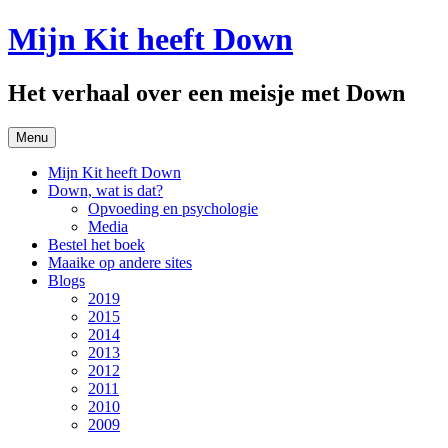
Spring
Mijn Kit heeft Down
naar
inhoud
Het verhaal over een meisje met Down
Menu
Mijn Kit heeft Down
Down, wat is dat?
Opvoeding en psychologie
Media
Bestel het boek
Maaike op andere sites
Blogs
2019
2015
2014
2013
2012
2011
2010
2009