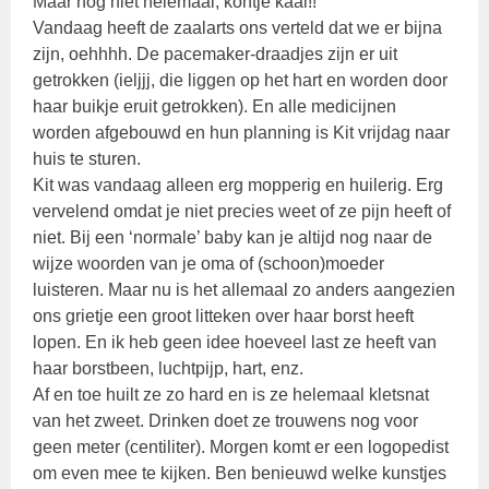
Maar nog niet helemaal, kontje kaal!!
Vandaag heeft de zaalarts ons verteld dat we er bijna
zijn, oehhhh. De pacemaker-draadjes zijn er uit
getrokken (ieljjj, die liggen op het hart en worden door
haar buikje eruit getrokken). En alle medicijnen
worden afgebouwd en hun planning is Kit vrijdag naar
huis te sturen.
Kit was vandaag alleen erg mopperig en huilerig. Erg
vervelend omdat je niet precies weet of ze pijn heeft of
niet. Bij een ‘normale’ baby kan je altijd nog naar de
wijze woorden van je oma of (schoon)moeder
luisteren. Maar nu is het allemaal zo anders aangezien
ons grietje een groot litteken over haar borst heeft
lopen. En ik heb geen idee hoeveel last ze heeft van
haar borstbeen, luchtpijp, hart, enz.
Af en toe huilt ze zo hard en is ze helemaal kletsnat
van het zweet. Drinken doet ze trouwens nog voor
geen meter (centiliter). Morgen komt er een logopedist
om even mee te kijken. Ben benieuwd welke kunstjes