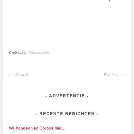
Geplaatst in:
Uncategorized
BERICHTNAVIGATIE
Kittige Kit
Weer thuis
ADVERTENTIE
RECENTE BERICHTEN
Wij houden van Corona niet…