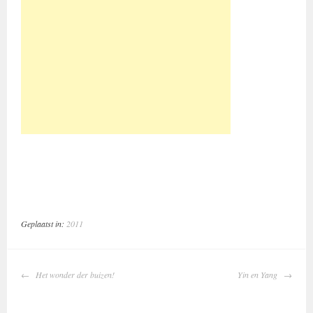
Geplaatst in:
2011
BERICHTNAVIGATIE
Het wonder der buizen!
Yin en Yang