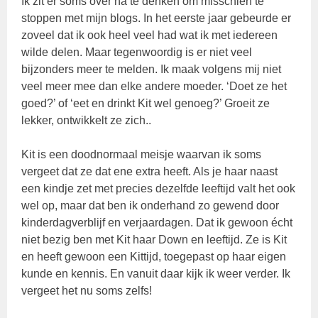
Ik zit er soms over na te denken om misschien te
stoppen met mijn blogs. In het eerste jaar gebeurde er
zoveel dat ik ook heel veel had wat ik met iedereen
wilde delen. Maar tegenwoordig is er niet veel
bijzonders meer te melden. Ik maak volgens mij niet
veel meer mee dan elke andere moeder. ‘Doet ze het
goed?’ of ‘eet en drinkt Kit wel genoeg?’ Groeit ze
lekker, ontwikkelt ze zich..
Kit is een doodnormaal meisje waarvan ik soms
vergeet dat ze dat ene extra heeft. Als je haar naast
een kindje zet met precies dezelfde leeftijd valt het ook
wel op, maar dat ben ik onderhand zo gewend door
kinderdagverblijf en verjaardagen. Dat ik gewoon écht
niet bezig ben met Kit haar Down en leeftijd. Ze is Kit
en heeft gewoon een Kittijd, toegepast op haar eigen
kunde en kennis. En vanuit daar kijk ik weer verder. Ik
vergeet het nu soms zelfs!