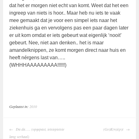
dat het er morgen niet echt van komt. Weet dat het een
ingreep van niets is hoor.. Maar heb nu iets te vaak
mee gemaakt dat je voor een simpel iets naar het
ziekenhuis ga en vervolgens pas een paar dagen later
er uit kom omdat er iets gebeurt wat eigenlijk ‘nooit’
gebeurt. Nee, niet aan denken.. het is maar
amandelknippen, ze komt morgen direct naar huis en
heeft nérgens last van…..
(WHHHAAAAAAAAA!!!!!!)
Geplaatst in:
2010
BERICHTNAVIGATIE
Da da….. (opgepast, ietsiepietsie
(Ge)K(n)i(p)t
lang verhaal)