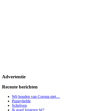
Advertentie
Recente berichten
Wij houden van Corona niet…
Puppyliefde
Schrijven
Ik goed luisteren hè?