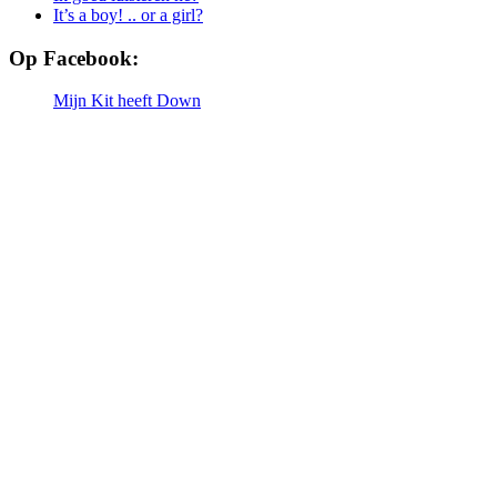
It’s a boy! .. or a girl?
Op Facebook:
Mijn Kit heeft Down