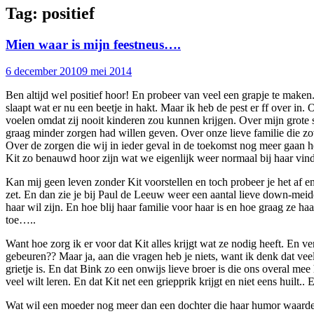
Tag:
positief
Mien waar is mijn feestneus….
6 december 2010
9 mei 2014
Ben altijd wel positief hoor! En probeer van veel een grapje te maken
slaapt wat er nu een beetje in hakt. Maar ik heb de pest er ff over in.
voelen omdat zij nooit kinderen zou kunnen krijgen. Over mijn grote sto
graag minder zorgen had willen geven. Over onze lieve familie die zo
Over de zorgen die wij in ieder geval in de toekomst nog meer gaan 
Kit zo benauwd hoor zijn wat we eigenlijk weer normaal bij haar vin
Kan mij geen leven zonder Kit voorstellen en toch probeer je het af en
zet. En dan zie je bij Paul de Leeuw weer een aantal lieve down-meide
haar wil zijn. En hoe blij haar familie voor haar is en hoe graag ze ha
toe…..
Want hoe zorg ik er voor dat Kit alles krijgt wat ze nodig heeft. En 
gebeuren?? Maar ja, aan die vragen heb je niets, want ik denk dat veel
grietje is. En dat Bink zo een onwijs lieve broer is die ons overal mee 
veel wilt leren. En dat Kit net een griepprik krijgt en niet eens huilt.
Wat wil een moeder nog meer dan een dochter die haar humor waarde