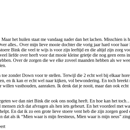
. Maar het huilen staat me vandaag nader dan het lachen. Misschien is 
 Over alles.. Over mijn lieve mooie dochter die vorig jaar hard voor haa
ere Bink die veel te wijs is voor zijn leeftijd en die altijd zijn zorg vo
veel liefde over heeft voor dat mooie kleine grietje die nog geen eens 
hebben. Over de zorgen die we elke zoveel maanden hebben als we weer 
den.
 toe zonder Down voor te stellen. Terwijl die 2 echt wel bij elkaar hore
n, en ik kan er echt wel naar kijken, vol bewondering. En toch breekt 
ar willen vasthouden, aanraken. Ik denk dat je nooit, maar dan ook echt n
vergeten we dan niet Bink die ook ons nodig heeft. En hoe kan het toch…
 mensen zich dat afvragen als hen iets gebeurt. En het voordeel met wat
helpt. En dat ik zo een grote lieve stoere vent heb die zijn zorgen goed o
. En dat als ik “Mien waar is mijn feestneus, Mien waar is mijn neus” zing
ert