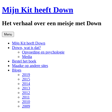
Spring
Mijn Kit heeft Down
naar
inhoud
Het verhaal over een meisje met Down
Menu
Mijn Kit heeft Down
Down, wat is dat?
Opvoeding en psychologie
Media
Bestel het boek
Maaike op andere sites
Blogs
2019
2015
2014
2013
2012
2011
2010
2009