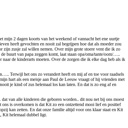
het mijn 2 dagen koorts van het weekend of vannacht het ene uurtje
r leven heeft gevochten en nooit zal begrijpen hoe dat als moeder zou
or zijn zusje zal willen nemen. Over mijn grote stoere vent die ik zo
in de buurt van papa zeggen komt, laat staan opa/oma/tante/oom/…..
naar de kinderarts moeten. Over de zorgen die ik elke dag heb als ik
n….. Terwijl het ons zo verandert heeft en mij af en toe voor raadsels
mijn hart als een meisje aan Paul de Leeuw vraagt of hij vrienden met
ooit je kind of zus helemaal los kan laten. En dat is zo eng af en
 dat van alle kinderen die geboren worden.. dit nou net bij ons moest
 ons is overkomen is dat Kit zo een ontzettend mooi lief en positief
pzij kan zetten. En dat onze familie altijd voor ons klaar staat en Kit
, Kit helemaal dubbel ligt.