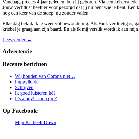
Vandaag, precies 4 jaar geleden, ben jij geboren. Via een keizersnede
Jouw vechtlust heeft er voor gezorgd dat jij nu bent wie je bent. Een k
nog een keer van de stoep: nu zonder vallen.
Elke dag bekijk ik je weer vol bewondering. Als Bink verdrietig is, ga j
kriebel je graag aan zijn baard. En als ik mij verslik wordt ik aan m
Lees verder
→
Advertentie
Recente berichten
Wij houden van Corona niet…
Puppyliefde
Schrijven
Ik goed luisteren hè?
It’s a boy! .. or a girl?
Op Facebook:
Mijn Kit heeft Down