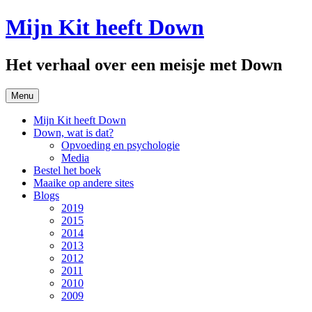
Spring
Mijn Kit heeft Down
naar
inhoud
Het verhaal over een meisje met Down
Menu
Mijn Kit heeft Down
Down, wat is dat?
Opvoeding en psychologie
Media
Bestel het boek
Maaike op andere sites
Blogs
2019
2015
2014
2013
2012
2011
2010
2009