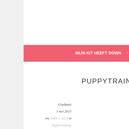
Spring
naar
inhoud
MIJN KIT HEEFT DOWN
PUPPYTRAI
Geplaatst
3 mei 2015
om
2448 × 2423
in
Puppytraining