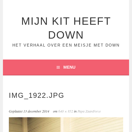
Spring
naar
inhoud
MIJN KIT HEEFT
DOWN
HET VERHAAL OVER EEN MEISJE MET DOWN
MENU
IMG_1922.JPG
Geplaatst
13 december 2014
om
640 × 852
in
Papa ZaanForce