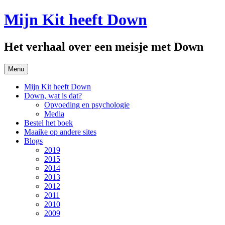
Spring
Mijn Kit heeft Down
naar
inhoud
Het verhaal over een meisje met Down
Menu
Mijn Kit heeft Down
Down, wat is dat?
Opvoeding en psychologie
Media
Bestel het boek
Maaike op andere sites
Blogs
2019
2015
2014
2013
2012
2011
2010
2009