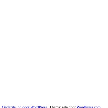
Ondersteund door WordPress
|
Thema: sela door
WordPress.com
.