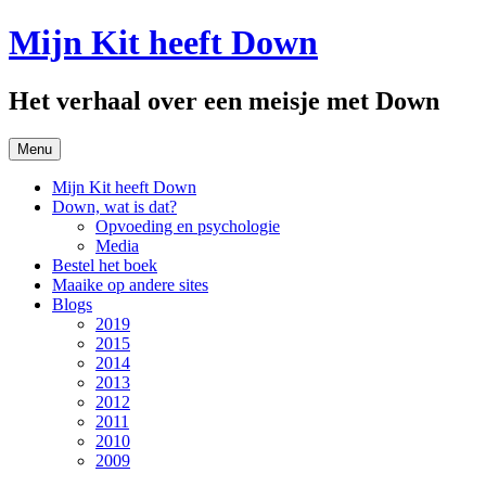
Spring
Mijn Kit heeft Down
naar
inhoud
Het verhaal over een meisje met Down
Menu
Mijn Kit heeft Down
Down, wat is dat?
Opvoeding en psychologie
Media
Bestel het boek
Maaike op andere sites
Blogs
2019
2015
2014
2013
2012
2011
2010
2009