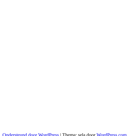
Ondersteund door WordPress
|
Thema: sela door
WordPress.com
.