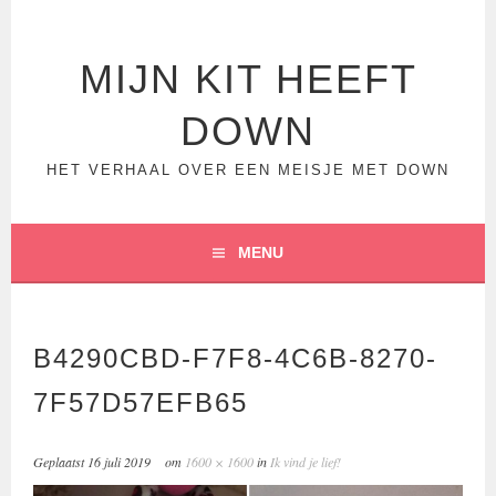
Spring
naar
inhoud
MIJN KIT HEEFT
DOWN
HET VERHAAL OVER EEN MEISJE MET DOWN
MENU
B4290CBD-F7F8-4C6B-8270-
7F57D57EFB65
Geplaatst
16 juli 2019
om
1600 × 1600
in
Ik vind je lief!