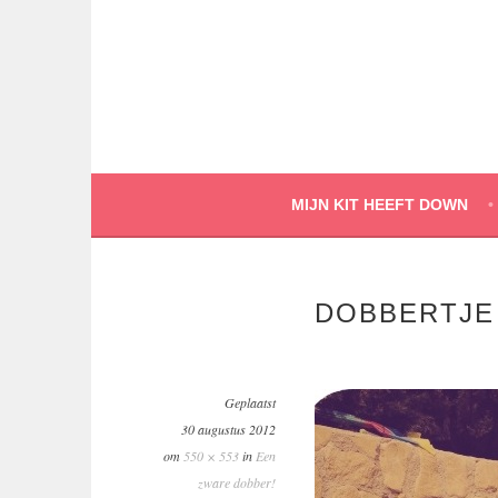
Spring
naar
inhoud
MIJN KIT HEEFT DOWN
DOBBERTJE
Geplaatst
30 augustus 2012
om
550 × 553
in
Een
zware dobber!