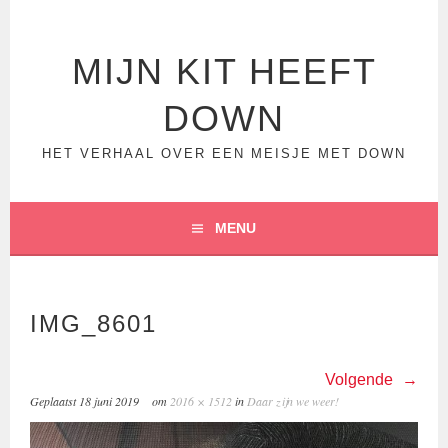
Spring
naar
inhoud
MIJN KIT HEEFT
DOWN
HET VERHAAL OVER EEN MEISJE MET DOWN
MENU
IMG_8601
Volgende
Geplaatst
18 juni 2019
om
2016 × 1512
in
Daar zijn we weer!