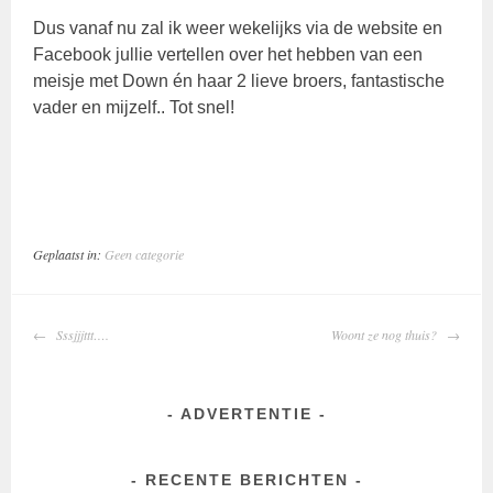
Dus vanaf nu zal ik weer wekelijks via de website en
Facebook jullie vertellen over het hebben van een
meisje met Down én haar 2 lieve broers, fantastische
vader en mijzelf.. Tot snel!
Geplaatst in:
Geen categorie
BERICHTNAVIGATIE
Sssjjjttt….
Woont ze nog thuis?
ADVERTENTIE
RECENTE BERICHTEN