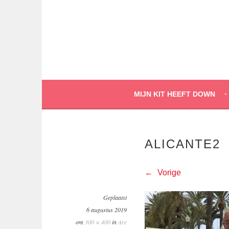
Spring
naar
inhoud
MIJN KIT HEEFT DOWN
ALICANTE2
Vorige
Geplaatst
6 augustus 2019
om
300 × 400
in
Are