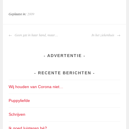
Geplaatst in:
2009
BERICHTNAVIGATIE
Geen gat in haar hand, maar…
In het ziekenhuis
ADVERTENTIE
RECENTE BERICHTEN
Wij houden van Corona niet…
Puppyliefde
Schrijven
Ik goed luisteren hè?