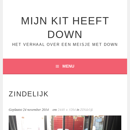
Spring
naar
inhoud
MIJN KIT HEEFT
DOWN
HET VERHAAL OVER EEN MEISJE MET DOWN
MENU
ZINDELIJK
Geplaatst
24 november 2014
om
2448 × 3264
in
ZINdelijk