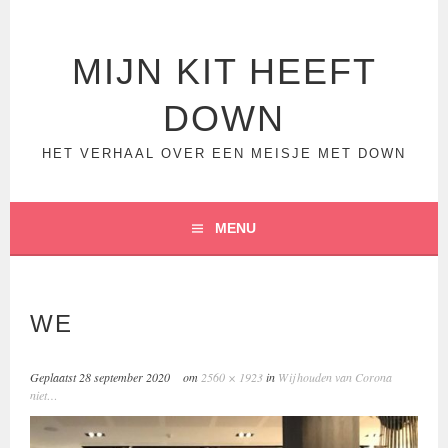
Spring
naar
inhoud
MIJN KIT HEEFT
DOWN
HET VERHAAL OVER EEN MEISJE MET DOWN
MENU
WE
Geplaatst
28 september 2020
om
2560 × 1923
in
Wij houden van Corona
niet…