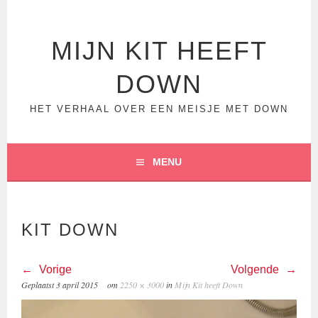
Spring
naar
inhoud
MIJN KIT HEEFT
DOWN
HET VERHAAL OVER EEN MEISJE MET DOWN
MENU
KIT DOWN
Vorige
Volgende
Geplaatst
3 april 2015
om
2250 × 3000
in
Mijn Kit heeft Down