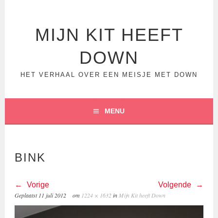
Spring
naar
inhoud
MIJN KIT HEEFT
DOWN
HET VERHAAL OVER EEN MEISJE MET DOWN
MENU
BINK
Vorige
Volgende
Geplaatst
11 juli 2012
om
1224 × 1632
in
Mijn Kit heeft Down