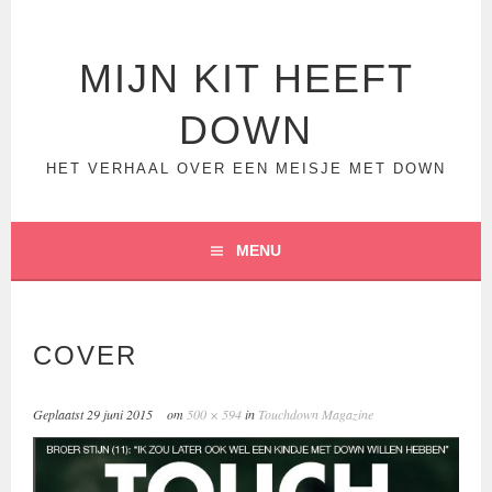
Spring
naar
inhoud
MIJN KIT HEEFT
DOWN
HET VERHAAL OVER EEN MEISJE MET DOWN
MENU
COVER
Geplaatst
29 juni 2015
om
500 × 594
in
Touchdown Magazine