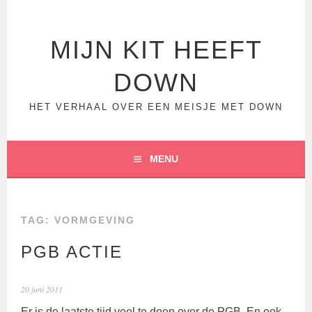
Spring
naar
inhoud
MIJN KIT HEEFT
DOWN
HET VERHAAL OVER EEN MEISJE MET DOWN
MENU
TAG:
VORMGEVING
PGB ACTIE
20 juni 2011
Er is de laatste tijd veel te doen over de PGB. En ook