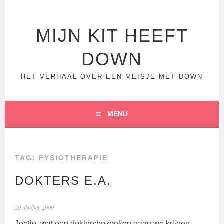
Spring
naar
inhoud
MIJN KIT HEEFT
DOWN
HET VERHAAL OVER EEN MEISJE MET DOWN
MENU
TAG:
FYSIOTHERAPIE
DOKTERS E.A.
20 oktober 2009
Jeetje, wat een doktersbezoeken gaan we krijgen…