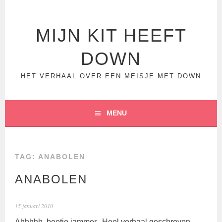
Spring
naar
inhoud
MIJN KIT HEEFT
DOWN
HET VERHAAL OVER EEN MEISJE MET DOWN
MENU
TAG:
ANABOLEN
ANABOLEN
15 januari 2010
Ahhhhh, beetje jammer.. Heel verhaal geschreven,