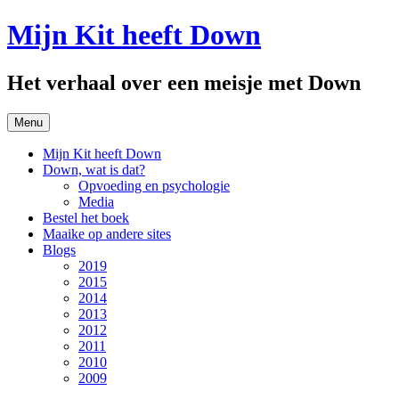
Spring
Mijn Kit heeft Down
naar
inhoud
Het verhaal over een meisje met Down
Menu
Mijn Kit heeft Down
Down, wat is dat?
Opvoeding en psychologie
Media
Bestel het boek
Maaike op andere sites
Blogs
2019
2015
2014
2013
2012
2011
2010
2009