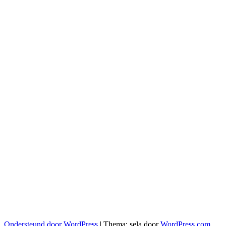
Ondersteund door WordPress
|
Thema: sela door
WordPress.com
.