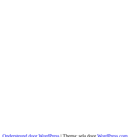
Ondersteund door WordPress
|
Thema: sela door
WordPress.com
.