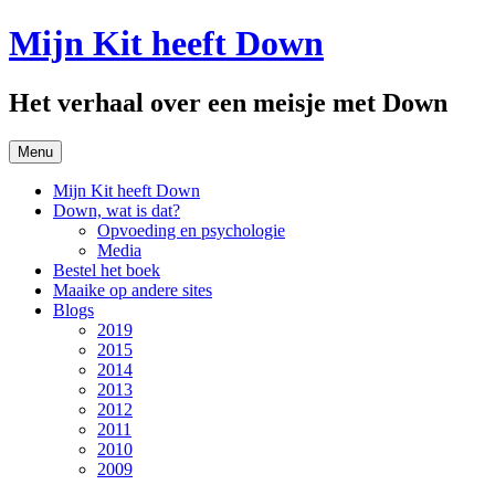
Spring
Mijn Kit heeft Down
naar
inhoud
Het verhaal over een meisje met Down
Menu
Mijn Kit heeft Down
Down, wat is dat?
Opvoeding en psychologie
Media
Bestel het boek
Maaike op andere sites
Blogs
2019
2015
2014
2013
2012
2011
2010
2009