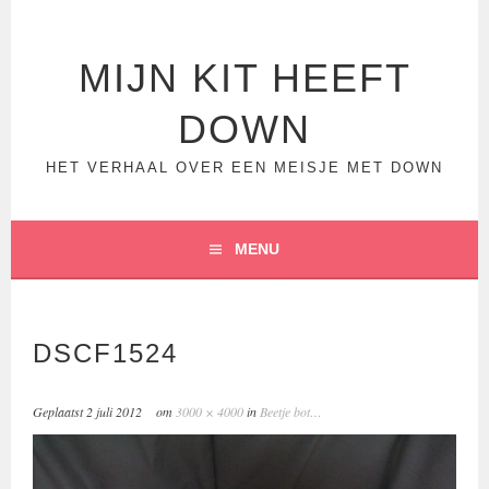
Spring
naar
inhoud
MIJN KIT HEEFT
DOWN
HET VERHAAL OVER EEN MEISJE MET DOWN
MENU
DSCF1524
Geplaatst
2 juli 2012
om
3000 × 4000
in
Beetje bot…