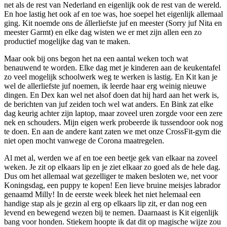
net als de rest van Nederland en eigenlijk ook de rest van de wereld.
En hoe lastig het ook af en toe was, hoe soepel het eigenlijk allemaal
ging. Kit noemde ons de állerliefste juf en meester (Sorry juf Nita en
meester Garmt) en elke dag wisten we er met zijn allen een zo
productief mogelijke dag van te maken.
Maar ook bij ons begon het na een aantal weken toch wat
benauwend te worden. Elke dag met je kinderen aan de keukentafel
zo veel mogelijk schoolwerk weg te werken is lastig. En Kit kan je
wel de allerliefste juf noemen, ik leerde haar erg weinig nieuwe
dingen. En Dex kan wel net alsof doen dat hij hard aan het werk is,
de berichten van juf zeiden toch wel wat anders. En Bink zat elke
dag keurig achter zijn laptop, maar zoveel uren zorgde voor een zere
nek en schouders. Mijn eigen werk probeerde ik tussendoor ook nog
te doen. En aan de andere kant zaten we met onze CrossFit-gym die
niet open mocht vanwege de Corona maatregelen.
Al met al, werden we af en toe een beetje gek van elkaar na zoveel
weken. Je zit op elkaars lip en je ziet elkaar zo goed als de hele dag.
Dus om het allemaal wat gezelliger te maken besloten we, net voor
Koningsdag, een puppy te kopen! Een lieve bruine meisjes labrador
genaamd Milly! In de eerste week bleek het niet helemaal een
handige stap als je gezin al erg op elkaars lip zit, er dan nog een
levend en bewegend wezen bij te nemen. Daarnaast is Kit eigenlijk
bang voor honden. Stiekem hoopte ik dat dit op magische wijze zou