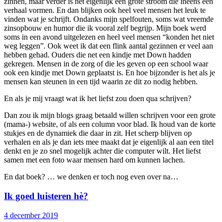
zinnen, maar verder is het eigenlijk een grote stroom die ineens een
verhaal vormen. En dan blijken ook heel veel mensen het leuk te
vinden wat je schrijft. Ondanks mijn spelfouten, soms wat vreemde
zinsopbouw en humor die ik vooral zelf begrijp. Mijn boek werd
soms in een avond uitgelezen en heel veel mensen “konden het niet
weg leggen”. Ook weet ik dat een flink aantal gezinnen er veel aan
hebben gehad. Ouders die net een kindje met Down hadden
gekregen. Mensen in de zorg of die les geven op een school waar
ook een kindje met Down geplaatst is. En hoe bijzonder is het als je
mensen kan steunen in een tijd waarin ze dit zo nodig hebben.
En als je mij vraagt wat ik het liefst zou doen qua schrijven?
Dan zou ik mijn blogs graag betaald willen schrijven voor een grote
(mama-) website, of als een column voor blad. Ik houd van de korte
stukjes en de dynamiek die daar in zit. Het scherp blijven op
verhalen en als je dan iets mee maakt dat je eigenlijk al aan een titel
denkt en je zo snel mogelijk achter die computer wilt. Het liefst
samen met een foto waar mensen hard om kunnen lachen.
En dat boek? … we denken er toch nog even over na…
Ik goed luisteren hè?
4 december 2019