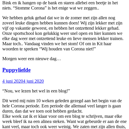
Bink en ik hangen op de bank en staren allebei een beetje in het
niets. “Stomme Corona” is het enige wat we zeggen..
We hebben geluk gehad dat we in de zomer met zijn allen nog
zoveel leuke dingen hebben kunnen doen! Wij zijn lekker met zijn
vijf op vakantie geweest, en hebben het ontzettend lekker gehad.
Onze sportschool kon gelukkig weer snel open en hier kunnen we
elke dag weer met ontzettend leuke en lieve mensen lekker trainen.
Maar toch.. Vandaag vinden we het stom! Of om in Kit haar
woorden te spreken “Wij houden van Corona niet!”
Morgen weer een nieuwe dag…
Puppyliefde
4 juni 2020
4 juni 2020
“Nou, we lezen het wel in een blog!”
Dit werd mij ruim 10 weken geleden gezegd aan het begin van de
hele Corona periode. Een periode die allemaal veel langer is gaan
duren, dan dat we toen ooit hebben gedacht.
Elke week zat ik er klaar voor om een blog te schrijven, maar elke
week bleef ik na een alinea steken. Want wat gebeurde er aan de ene
kant veel, maar toch ook weer weinig. We zaten met zijn allen thuis,