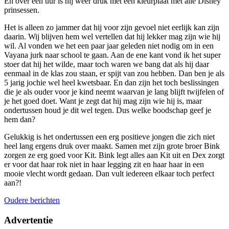
En over een uur is hij weer druk met een kleurplaat met alle Disney
prinsessen.
Het is alleen zo jammer dat hij voor zijn gevoel niet eerlijk kan zijn
daarin. Wij blijven hem wel vertellen dat hij lekker mag zijn wie hij
wil. Al vonden we het een paar jaar geleden niet nodig om in een
Vayana jurk naar school te gaan. Aan de ene kant vond ik het super
stoer dat hij het wilde, maar toch waren we bang dat als hij daar
eenmaal in de klas zou staan, er spijt van zou hebben. Dan ben je als
5 jarig jochie wel heel kwetsbaar. En dan zijn het toch beslissingen
die je als ouder voor je kind neemt waarvan je lang blijft twijfelen of
je het goed doet. Want je zegt dat hij mag zijn wie hij is, maar
ondertussen houd je dit wel tegen. Dus welke boodschap geef je
hem dan?
Gelukkig is het ondertussen een erg positieve jongen die zich niet
heel lang ergens druk over maakt. Samen met zijn grote broer Bink
zorgen ze erg goed voor Kit. Bink legt alles aan Kit uit en Dex zorgt
er voor dat haar rok niet in haar legging zit en haar haar in een
mooie vlecht wordt gedaan. Dan vult iedereen elkaar toch perfect
aan?!
Berichtennavigatie
Oudere berichten
Advertentie