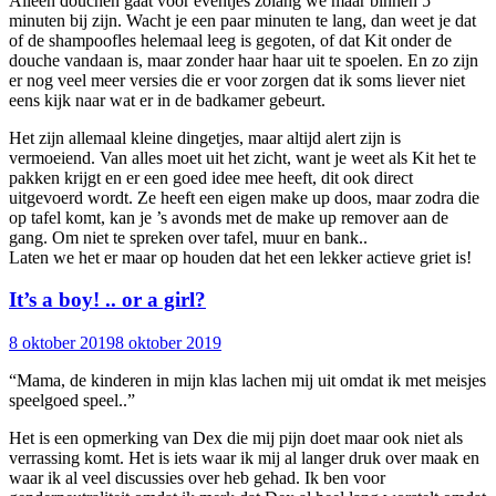
Alleen douchen gaat voor eventjes zolang we maar binnen 5
minuten bij zijn. Wacht je een paar minuten te lang, dan weet je dat
of de shampoofles helemaal leeg is gegoten, of dat Kit onder de
douche vandaan is, maar zonder haar haar uit te spoelen. En zo zijn
er nog veel meer versies die er voor zorgen dat ik soms liever niet
eens kijk naar wat er in de badkamer gebeurt.
Het zijn allemaal kleine dingetjes, maar altijd alert zijn is
vermoeiend. Van alles moet uit het zicht, want je weet als Kit het te
pakken krijgt en er een goed idee mee heeft, dit ook direct
uitgevoerd wordt. Ze heeft een eigen make up doos, maar zodra die
op tafel komt, kan je ’s avonds met de make up remover aan de
gang. Om niet te spreken over tafel, muur en bank..
Laten we het er maar op houden dat het een lekker actieve griet is!
It’s a boy! .. or a girl?
8 oktober 2019
8 oktober 2019
“Mama, de kinderen in mijn klas lachen mij uit omdat ik met meisjes
speelgoed speel..”
Het is een opmerking van Dex die mij pijn doet maar ook niet als
verrassing komt. Het is iets waar ik mij al langer druk over maak en
waar ik al veel discussies over heb gehad. Ik ben voor