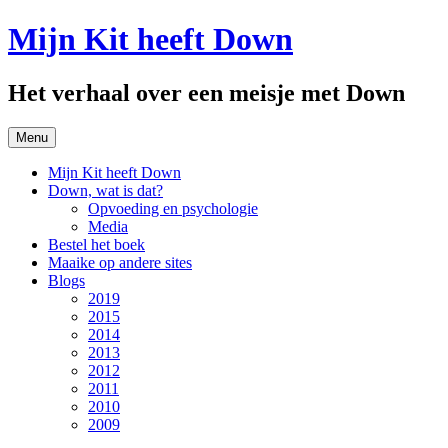
Spring
Mijn Kit heeft Down
naar
inhoud
Het verhaal over een meisje met Down
Menu
Mijn Kit heeft Down
Down, wat is dat?
Opvoeding en psychologie
Media
Bestel het boek
Maaike op andere sites
Blogs
2019
2015
2014
2013
2012
2011
2010
2009