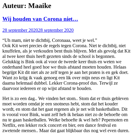
Auteur:
Maaike
Wij houden van Corona niet…
28 september 2020
28 september 2020
“Uh mam, niet te dichtbij, Coronaaa, weet je wel.”
Ook Kit weet precies de regels tegen Corona. Niet te dichtbij, niet
knuffelen, als je verkouden bent thuis blijven. Met als gevolg dat Kit
al twee keer thuis heeft gezeten sinds de school is begonnen.
Gelukkig is Bink ook al voor de tweede keer thuis en weten we
onderhand heel goed hoe we thuis afstand moeten houden. Helaas
begrijpt Kit dit niet als ze zelf tegen je aan het praten is en gek doet.
Want zo krijg ik vaak genoeg een lik over mijn neus en ligt Kit
daarna helemaal dubbel. Lekker Corona-proof dus. Terwijl ze
daarvoor iedereen er op wijst afstand te houden.
Het is zo een dag.. We vinden het stom.. Stom dat er thuis gebleven
moet worden omdat je een snotneus hebt, stom dat het kouder
wordt, en stom dat het gaat regenen als je net wilt basketballen. Dit
is vooral voor Bink, want zelf heb ik helaas niet zo de behoefte om
nu te gaan basketballen. Welke behoefte ik wel heb? Pepernoten en
Netflix, een lekker rock concert en bier, een dance festival en
zwetende mensen.. Maar dat gaat blijkbaar dus nog wel even duren.