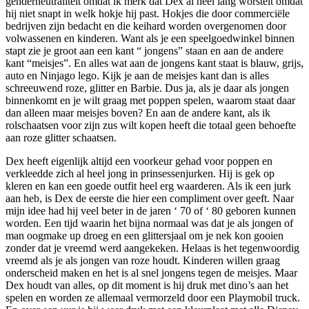
genderneutraliteit omdat ik merk dat Dex al heel lang worstelt omdat
hij niet snapt in welk hokje hij past. Hokjes die door commerciële
bedrijven zijn bedacht en die keihard worden overgenomen door
volwassenen en kinderen. Want als je een speelgoedwinkel binnen
stapt zie je groot aan een kant “ jongens” staan en aan de andere
kant “meisjes”. En alles wat aan de jongens kant staat is blauw, grijs,
auto en Ninjago lego. Kijk je aan de meisjes kant dan is alles
schreeuwend roze, glitter en Barbie. Dus ja, als je daar als jongen
binnenkomt en je wilt graag met poppen spelen, waarom staat daar
dan alleen maar meisjes boven? En aan de andere kant, als ik
rolschaatsen voor zijn zus wilt kopen heeft die totaal geen behoefte
aan roze glitter schaatsen.
Dex heeft eigenlijk altijd een voorkeur gehad voor poppen en
verkleedde zich al heel jong in prinsessenjurken. Hij is gek op
kleren en kan een goede outfit heel erg waarderen. Als ik een jurk
aan heb, is Dex de eerste die hier een compliment over geeft. Naar
mijn idee had hij veel beter in de jaren ‘ 70 of ‘ 80 geboren kunnen
worden. Een tijd waarin het bijna normaal was dat je als jongen of
man oogmake up droeg en een glittersjaal om je nek kon gooien
zonder dat je vreemd werd aangekeken. Helaas is het tegenwoordig
vreemd als je als jongen van roze houdt. Kinderen willen graag
onderscheid maken en het is al snel jongens tegen de meisjes. Maar
Dex houdt van alles, op dit moment is hij druk met dino’s aan het
spelen en worden ze allemaal vermorzeld door een Playmobil truck.