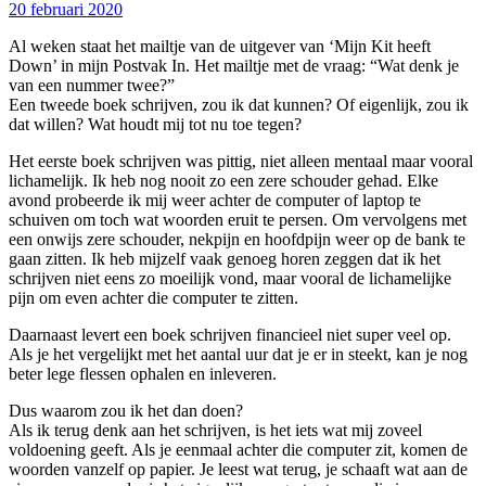
20 februari 2020
Al weken staat het mailtje van de uitgever van ‘Mijn Kit heeft
Down’ in mijn Postvak In. Het mailtje met de vraag: “Wat denk je
van een nummer twee?”
Een tweede boek schrijven, zou ik dat kunnen? Of eigenlijk, zou ik
dat willen? Wat houdt mij tot nu toe tegen?
Het eerste boek schrijven was pittig, niet alleen mentaal maar vooral
lichamelijk. Ik heb nog nooit zo een zere schouder gehad. Elke
avond probeerde ik mij weer achter de computer of laptop te
schuiven om toch wat woorden eruit te persen. Om vervolgens met
een onwijs zere schouder, nekpijn en hoofdpijn weer op de bank te
gaan zitten. Ik heb mijzelf vaak genoeg horen zeggen dat ik het
schrijven niet eens zo moeilijk vond, maar vooral de lichamelijke
pijn om even achter die computer te zitten.
Daarnaast levert een boek schrijven financieel niet super veel op.
Als je het vergelijkt met het aantal uur dat je er in steekt, kan je nog
beter lege flessen ophalen en inleveren.
Dus waarom zou ik het dan doen?
Als ik terug denk aan het schrijven, is het iets wat mij zoveel
voldoening geeft. Als je eenmaal achter die computer zit, komen de
woorden vanzelf op papier. Je leest wat terug, je schaaft wat aan de