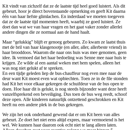
Kit vindt van zichzelf dat ze de laatste tijd heel goed luistert. Als dit
gebeurt, hoor je direct bovenstaande opmerking en geeft Kit daarna
één van haar liefste glimlachen. En inderdaad we moeten toegeven
dat ze de laatste tijd momenten heeft, waarbij ze goed luistert. Ze
doet dan wat we van haar vragen en het gaat vaker zonder allerlei
andere dingen die ze normaal aan de hand haalt.
Maar “gelukkig” blijft er genoeg gebeuren. Zo kwam ze laatst thuis
met de bril van haar klasgenootje (en aller, aller, allerbeste vriend) in
haar brooddoos. Waarom die naar ons huis was mee genomen, geen
idee. Ik vermoed dat het haar bedoeling was Senne mee naar huis te
krijgen. Ze wilde al een aantal weken met hem spelen, alleen het
was nog niet gelukt af te spreken.
En een tijdje geleden liep de bus-chauffeur nog even mee naar de
deur want Kit moest even wat opbiechten. Toen ze in de file stonden
had Kit het voor elkaar gekregen de schuifdeur van de bus open te
doen. Hoe haar dit is gelukt, is nog steeds bijzonder want deze heeft
vanzelfsprekend een beveiliging. Dus toen de bus weg reedt, schoof
deze open. Alle kinderen natuurlijk ontzettend geschrokken en Kit
heeft nu een andere plek in de bus gekregen.
We zijn het ook onderhand gewend dat er om Kit heen van alles
gebeurt. Ze doet het niet eens altijd expres, maar vermoeiend is het
wel. We kunnen haar daarom ook echt niet te lang alleen laten.