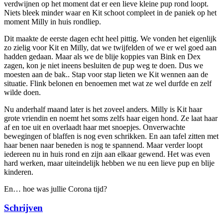
verdwijnen op het moment dat er een lieve kleine pup rond loopt.
Niets bleek minder waar en Kit schoot compleet in de paniek op het
moment Milly in huis rondliep.
Dit maakte de eerste dagen echt heel pittig. We vonden het eigenlijk
zo zielig voor Kit en Milly, dat we twijfelden of we er wel goed aan
hadden gedaan. Maar als we de blije koppies van Bink en Dex
zagen, kon je niet ineens besluiten de pup weg te doen. Dus we
moesten aan de bak.. Stap voor stap lieten we Kit wennen aan de
situatie. Flink belonen en benoemen met wat ze wel durfde en zelf
wilde doen.
Nu anderhalf maand later is het zoveel anders. Milly is Kit haar
grote vriendin en noemt het soms zelfs haar eigen hond. Ze laat haar
af en toe uit en overlaadt haar met snoepjes. Onverwachte
bewegingen of blaffen is nog even schrikken. En aan tafel zitten met
haar benen naar beneden is nog te spannend. Maar verder loopt
iedereen nu in huis rond en zijn aan elkaar gewend. Het was even
hard werken, maar uiteindelijk hebben we nu een lieve pup en blije
kinderen.
En… hoe was jullie Corona tijd?
Schrijven